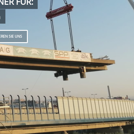
NER FÜR:
n
REN SIE UNS