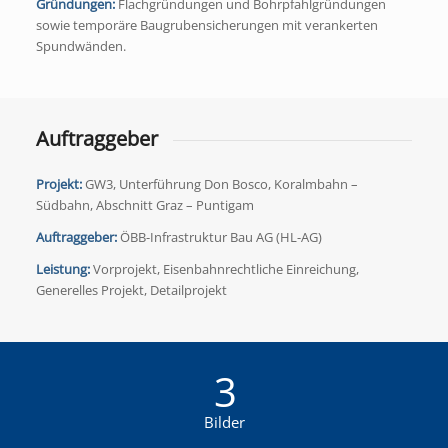
Gründungen:
Flachgründungen und Bohrpfahlgründungen
sowie temporäre Baugrubensicherungen mit verankerten
Spundwänden.
Auftraggeber
Projekt:
GW3, Unterführung Don Bosco, Koralmbahn –
Südbahn, Abschnitt Graz – Puntigam
Auftraggeber:
ÖBB-Infrastruktur Bau AG (HL-AG)
Leistung:
Vorprojekt, Eisenbahnrechtliche Einreichung,
Generelles Projekt, Detailprojekt
3
Bilder