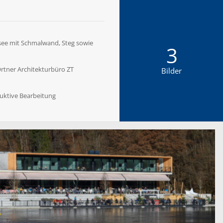
see mit Schmalwand, Steg sowie
3
Ortner Architekturbüro ZT
Bilder
ruktive Bearbeitung