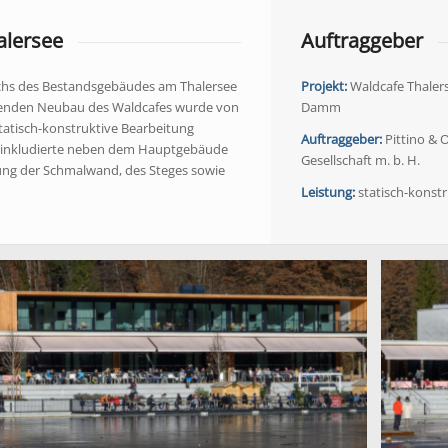
alersee
Auftraggeber
chs des Bestandsgebäudes am Thalersee
Projekt:
Waldcafe Thaler
enden Neubau des Waldcafes wurde von
Damm
tatisch-konstruktive Bearbeitung
Auftraggeber:
Pittino & 
inkludierte neben dem Hauptgebäude
Gesellschaft m. b. H.
ng der Schmalwand, des Steges sowie
Leistung:
statisch-konst